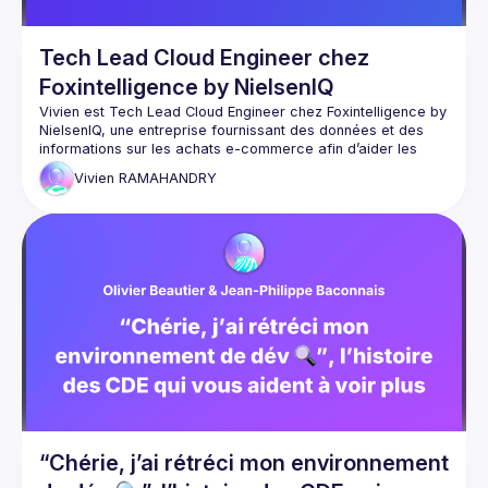
Tech Lead Cloud Engineer chez
Foxintelligence by NielsenIQ
Vivien est Tech Lead Cloud Engineer chez Foxintelligence by 
NielsenIQ, une entreprise fournissant des données et des 
informations sur les achats e-commerce afin d’aider les 
marques à comprendre leur marché, leurs concurrents et 
Vivien
RAMAHANDRY
Il a beaucoup aider les développeurs à déployer leurs 
applications dans des environnements Cloud-Natif 
notamment Kubernetes et dans le cloud AWS.
Il adore l’automatisation de déploiement d’infrastructures 
avec Terraform.
Il se concentre maintenant de plus en plus à co-constuire 
avec les développeurs des architectures scalables, 
résilientes avec un coût financier le plus bas possible.
“Chérie, j’ai rétréci mon environnement