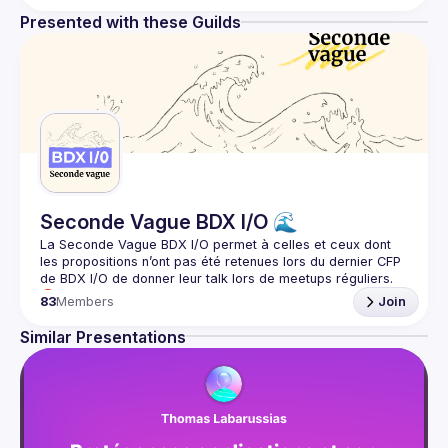
écosystème
Presented with these Guilds
Seconde Vague BDX I/O 🌊
La Seconde Vague BDX I/O
 permet à celles et ceux dont 
les propositions n’ont pas été retenues lors du dernier CFP 
de BDX I/O de donner leur talk lors de meetups réguliers.
🎯 L’objectif est de mettre en lumière des sujets variés, 
83
Members
Join
techniques ou non, et de permettre aux orateurs, quel que 
Similar Presentations