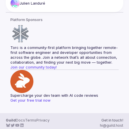
Que ce soit avec Cloud Shell, Cloud Code, Cloud 
Julien
Landuré
Workstations ou encore le petit dernier IDX, Google apporte 
différentes manières de développer de façon sécurisée et 
légère dans le Cloud.
Platform Sponsors
Venez découvrir les dernières nouveautés en terme de CDE 
pour être plus productif avec Google Cloud.
Torc is a community-first platform bringing together remote-
first software engineer and developer opportunities from 
across the globe. Join a network that’s all about connection, 
collaboration, and finding your next big move — together.
Join our community today!
Supercharge your dev team with AI code reviews
Get your free trial now
Guild
Docs
Terms
Privacy
Get in touch!
hi@guild.host