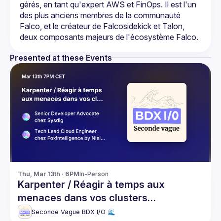
gérés, en tant qu'expert AWS et FinOps. Il est l'un 
des plus anciens membres de la communauté 
Falco, et le créateur de Falcosidekick et Talon, 
Presented at these Events
Thu, Mar 13th · 6PM
In-Person
Karpenter / Réagir à temps aux
menaces dans vos clusters
Kubernetes avec Falco et son
Seconde Vague BDX I/O 🌊