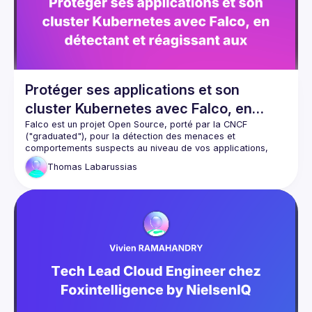
Protéger ses applications et son
cluster Kubernetes avec Falco, en
détectant et réagissant aux menaces
Falco est un projet Open Source, porté par la CNCF 
("graduated"), pour la détection des menaces et 
comportements suspects au niveau de vos applications, 
clusters Kubernetes et comptes Cloud grâce à eBPF et son 
Thomas
Labarussias