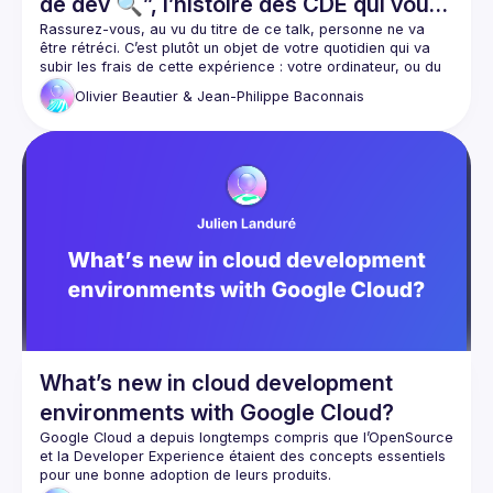
de dév 🔍”, l’histoire des CDE qui vous
aident à voir plus grand
Rassurez-vous, au vu du titre de ce talk, personne ne va 
être rétréci. C’est plutôt un objet de votre quotidien qui va 
subir les frais de cette expérience : votre ordinateur, ou du 
moins sa configuration. Tout votre 
environnement de 
Olivier Beautier & Jean-Philippe Baconnais
développement
 va disparaître de votre poste de travail et 
être intégralement 
géré dans le Cloud
.
Le premier 
Cloud Development Environments
 (CDE) est 
apparu depuis plusieurs années maintenant et leur nombre 
ne cesse d'augmenter. Nous pouvons même dire 
qu'aujourd'hui, pour certaines ou certains, quel que soit 
votre type de développement, il s’est imposé comme 
un outil 
du quotidien
.
Nous avons étudié pour vous les principaux CDE du marché, 
enfin ceux que nous connaissons 😅, et nous vous 
montrerons 
leurs avantages
 et les freins qu’ils lèvent, mais 
surtout les éléments qui vous rendront la vie beaucoup 
plus 
facile
.
What’s new in cloud development
environments with Google Cloud?
Google Cloud a depuis longtemps compris que l’OpenSource 
et la Developer Experience étaient des concepts essentiels 
pour une bonne adoption de leurs produits.