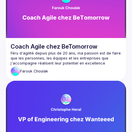
interface-efficacement-des-patterns-pour-des-
tests-dui-robustes-1anl
Doc Playwright et accessibilité : 
https://playwright.dev/docs/accessibility-testing
Yeeso - association qui milite pour la féminisation 
des métiers de l'IT : 
https://yeeso.fr/
Coach Agile chez BeTomorrow
Féru d'agilité depuis plus de 20 ans, ma passion est de faire 
que les personnes, les équipes et les entreprises que 
j'accompagne réalisent leur potentiel en excellence 
Farouk
Choulak