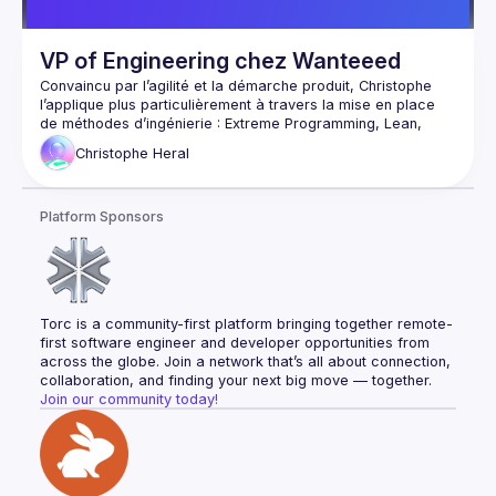
VP of Engineering chez Wanteeed
Convaincu par l’agilité et la démarche produit, Christophe 
l’applique plus particulièrement à travers la mise en place 
de méthodes d’ingénierie : Extreme Programming, Lean, 
Software Craftsmanship, DevOps.
Christophe
Heral
Il est persuadé que les meilleurs logiciels sont conçus en 
collaboration étroite avec le client, lors de cycles de 
livraison courts, en apportant une grande qualité technique.
Platform Sponsors
Fort de 20 ans d’expérience dans la tech, il aime prendre 
place avec les équipes pour partager les pratiques (Clean 
Code, DDD, TDD, …) et progresser ensemble.
Torc is a community-first platform bringing together remote-
first software engineer and developer opportunities from 
across the globe. Join a network that’s all about connection, 
collaboration, and finding your next big move — together.
Join our community today!