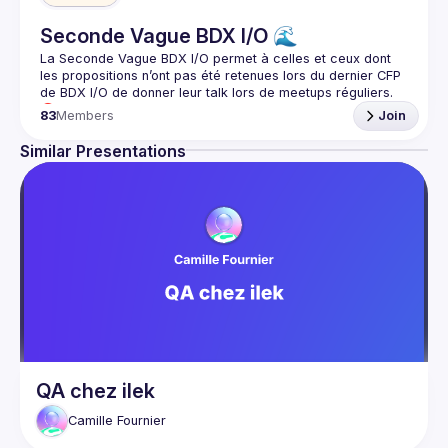
Seconde Vague BDX I/O 🌊
La Seconde Vague BDX I/O
 permet à celles et ceux dont 
les propositions n’ont pas été retenues lors du dernier CFP 
de BDX I/O de donner leur talk lors de meetups réguliers.
🎯 L’objectif est de mettre en lumière des sujets variés, 
83
Members
Join
techniques ou non, et de permettre aux orateurs, quel que 
Similar Presentations
QA chez ilek
Camille
Fournier