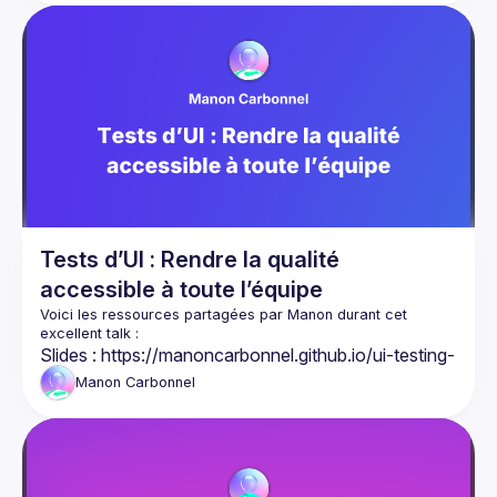
Tests d’UI : Rendre la qualité
accessible à toute l’équipe
Voici les ressources partagées par Manon durant cet 
Slides : 
https://manoncarbonnel.github.io/ui-testing-
slides/1
Manon
Carbonnel
Repository : 
https://github.com/manoncarbonnel/ui-
testing-slides
Article de Manon sur le POM - Page Object Model : 
https://dev.to/manon\_carbonnel/tester-son-