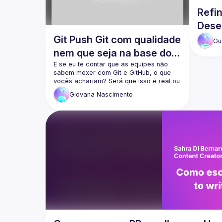
Refi
Dese
Node.
Git Push Git com qualidade
Gu
Code
nem que seja na base do -
-force
E se eu te contar que as equipes não 
sabem mexer com Git e GitHub, o que 
vocês achariam? Será que isso é real ou 
uma fake news? Pois vou mostrar que 
Giovana
Nascimento
sim, a grande maioria das equipes 
comete e principalmente não respeita 
boas práticas de Git e GitHub na prática. 
Vou desmistificar como criar commits 
certeiros, sobre boas práticas na 
produção de PRs e principalmente 
mostrar boas práticas com o Git e 