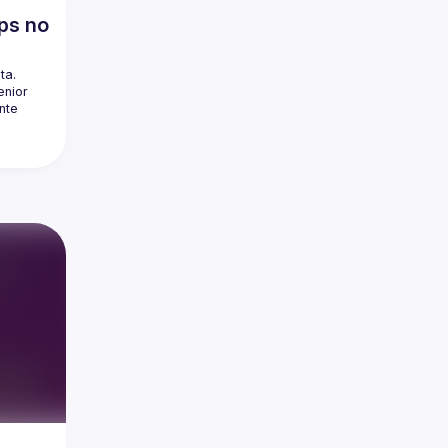
ps no
a. 
nior 
nte 
m 
em 
ento 
ores na 
o Rio 
emiada 
r 
zer, 
 Expert 
, 
ra e 
 vida 
 e 
hos 