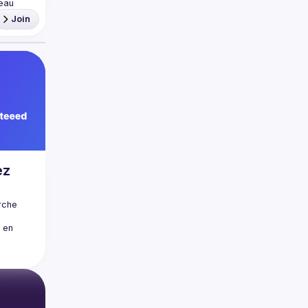
eau 
Join
ez
rche 
 en 
Extreme 
ogiciels 
ite avec 
n 