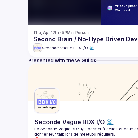
Thu, Apr 17th · 5PM
In-Person
Second Brain / No-Hype Driven De
Seconde Vague BDX I/O 🌊
Presented with these Guilds
Seconde Vague BDX I/O 🌊
La Seconde Vague BDX I/O
 permet à celles et ceux do
donner leur talk lors de meetups réguliers.