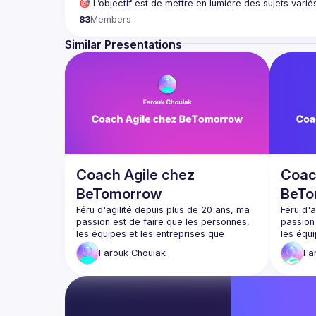
🎯 L’objectif est de mettre en lumière des sujets varié
83
Members
Similar Presentations
Coach Agile chez
Coac
BeTomorrow
BeTo
Féru d'agilité depuis plus de 20 ans, ma 
Féru d'a
passion est de faire que les personnes, 
passion 
les équipes et les entreprises que 
les équi
j'accompagne réalisent leur potentiel en 
j'accomp
Farouk
Choulak
Fa