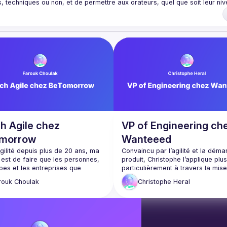
s, techniques ou non, et de permettre aux orateurs, quel que soit leur niv
h Agile chez
VP of Engineering ch
morrow
Wanteeed
gilité depuis plus de 20 ans, ma 
Convaincu par l’agilité et la déma
est de faire que les personnes, 
produit, Christophe l’applique plus 
pes et les entreprises que 
particulièrement à travers la mise
agne réalisent leur potentiel en 
place de méthodes d’ingénierie : 
rouk
Choulak
Christophe
Heral
Programming, Lean, Software 
Craftsmanship, DevOps.
Il est persuadé que les meilleurs l
sont conçus en collaboration étro
le client, lors de cycles de livraiso