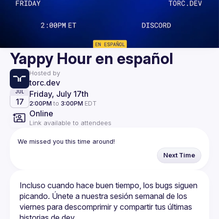
Yappy Hour en español
Hosted by
torc.dev
Friday, July 17th
JUL
17
2:00PM
to
3:00PM
EDT
Online
Link available to attendees
We missed you this time around!
Next Time
Incluso cuando hace buen tiempo, los bugs siguen 
picando. Únete a nuestra sesión semanal de los 
viernes para descomprimir y compartir tus últimas 