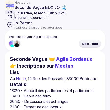
Hosted by
Seconde Vague BDX I/O  🌊
Thursday, March 13th 2025
MAR
13
6:30PM
to
9:00PM
CET
In-Person
Address available to attendees
We missed you this time around!
Next Time
Seconde Vague 🤝
Agile Bordeaux
👉 Inscriptions sur
Meetup
Lieu
Au 
Node
, 12 Rue des Faussets, 33000 Bordeaux
Détails