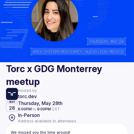
Torc x GDG Monterrey
meetup
Hosted by
torc.dev
Thursday, May 28th
MAY
28
6:00PM
to
9:00PM
CST
In-Person
Address available to attendees
We missed you this time around!